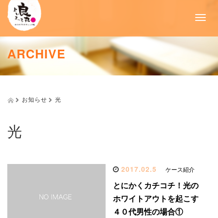
T
o
g
g
ARCHIVE
l
e
n
a
v
お知らせ
光
i
g
a
光
t
i
o
n
2017.02.5
ケース紹介
とにかくカチコチ！光の
ホワイトアウトを起こす
４０代男性の場合①