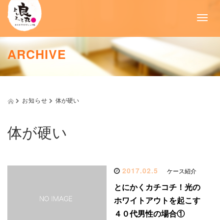
T
o
g
g
ARCHIVE
l
e
n
a
v
お知らせ
体が硬い
i
g
a
体が硬い
t
i
o
n
2017.02.5
ケース紹介
とにかくカチコチ！光の
ホワイトアウトを起こす
４０代男性の場合①