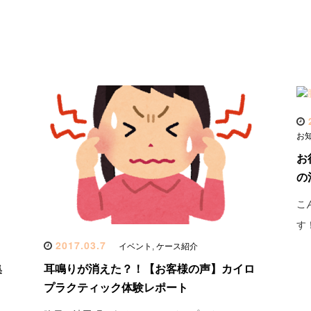
2
お
お
の
こ
す
2017.03.7
イベント
,
ケース紹介
集
耳鳴りが消えた？！【お客様の声】カイロ
プラクティック体験レポート