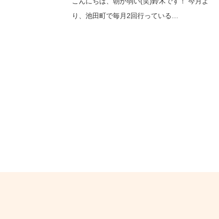
こんにちは、朝が弱い(笑)鈴木です！ 今月よ
り、池田町で毎月2回行っている…