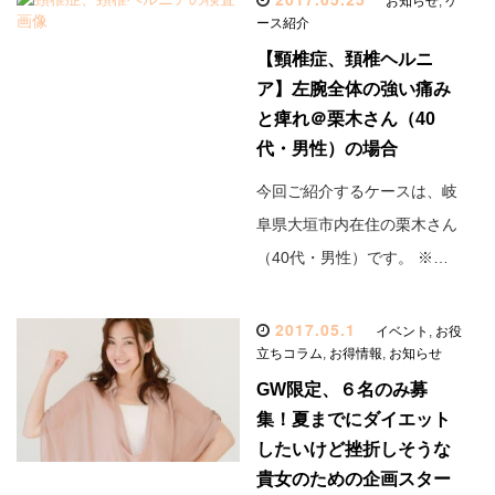
お知らせ
,
ケ
ース紹介
【頸椎症、頚椎ヘルニ
ア】左腕全体の強い痛み
と痺れ＠栗木さん（40
代・男性）の場合
今回ご紹介するケースは、岐
阜県大垣市内在住の栗木さん
（40代・男性）です。 ※…
2017.05.1
イベント
,
お役
立ちコラム
,
お得情報
,
お知らせ
GW限定、６名のみ募
集！夏までにダイエット
したいけど挫折しそうな
貴女のための企画スター