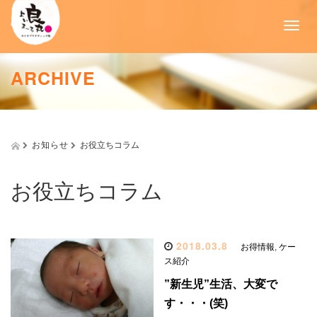
T
o
g
g
ARCHIVE
l
e
n
a
v
お知らせ
お役立ちコラム
i
g
a
お役立ちコラム
t
i
o
n
2018.03.8
お得情報
,
ケー
ス紹介
”新生児”生活、大変で
す・・・(笑)