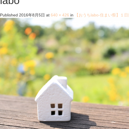
labo
Published
2016年8月5日
at
640 × 426
in
【おうちlabo-住まい祭】１