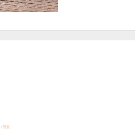
）
♪施術