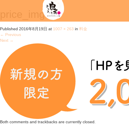
price_img02
Published
2016年8月19日
at
1007 × 263
in
料金
←
Previous
Next
→
Both comments and trackbacks are currently closed.