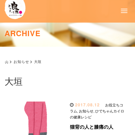
T
o
g
g
ARCHIVE
l
e
n
a
v
お知らせ
大垣
i
g
a
大垣
t
i
o
n
2017.08.12
お役立ちコ
ラム
,
お知らせ
,
ひでちゃんカイロ
の健康レシピ
猫背の人と膝痛の人