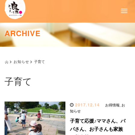
T
o
g
g
ARCHIVE
l
e
n
a
v
お知らせ
子育て
i
g
a
子育て
t
i
o
n
2017.12.14
お得情報
,
お
知らせ
子育て応援♪ママさん、パ
パさん、お子さんも家族