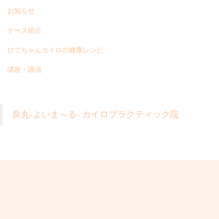
お知らせ
ケース紹介
ひでちゃんカイロの健康レシピ
講座・講演
良丸-よいま～る- カイロプラクティック院