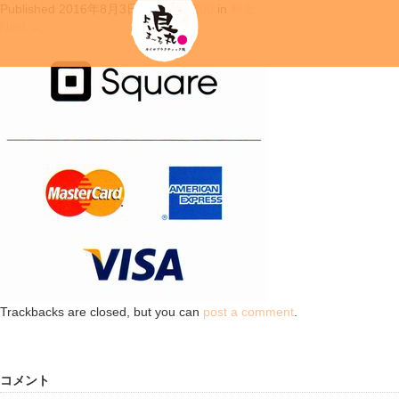
Published
2016年8月3日
at
300 × 300
in
料金
Next
→
Trackbacks are closed, but you can
post a comment
.
コメント